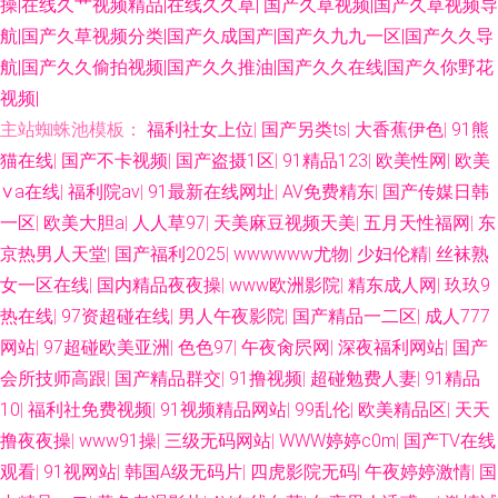
操|在线久艹视频精品|在线久久草|
国产久草视频|国产久草视频导
航|国产久草视频分类|国产久成国产|国产久九九一区|国产久久导
韩网址 97人人上超碰 在綫艹擦自拍 超碰97人人爱 超碰pt 美女黄区 福利社
航|国产久久偷拍视频|国产久久推油|国产久久在线|国产久你野花
视频|
午夜影院 91白丝综合 综合色资源 福利在线aa 午夜影院a 国内艹艹 草逼小电
主站蜘蛛池模板：
福利社女上位
|
国产另类ts
|
大香蕉伊色
|
91熊
影 91在线精品视频 午夜天堂影院 午夜福利区 黄色91app 福利社淫乱网 麻豆
猫在线
|
国产不卡视频
|
国产盗摄1区
|
91精品123
|
欧美性网
|
欧美
∨a在线
|
福利院av
|
91最新在线网址
|
AV免费精东
|
国产传媒日韩
ddys 肏屄剧场 超碰资源网 日韩激情a片 日本婷婷 91狼人社 玖玖婷婷五月天
一区
|
欧美大胆a
|
人人草97
|
天美麻豆视频天美
|
五月天性福网
|
东
京热男人天堂
|
国产福利2025
|
wwwwww尤物
|
少妇伦精
|
丝袜熟
91国模视频 人人草人人操 老湿机网 超碰97人人草 伊人97 日韩精品第一页
女一区在线
|
国内精品夜夜操
|
www欧洲影院
|
精东成人网
|
玖玖9
热在线
|
97资超碰在线
|
男人午夜影院
|
国产精品一二区
|
成人777
午夜久久无码 日韩欧美一中文 户外露出自慰 久草资源福利战 天天日屄网 AV
网站
|
97超碰欧美亚洲
|
色色97
|
午夜肏屄网
|
深夜福利网站
|
国产
免费在线观看 操素人妻 色五月丁香综合网 91福利导 五月婷婷不卡网 日韩无
会所技师高跟
|
国产精品群交
|
91撸视频
|
超碰勉费人妻
|
91精品
10
|
福利社免费视频
|
91视频精品网站
|
99乱伦
|
欧美精品区
|
天天
遮挡免费 老司机午夜网 免费看片操 欧美性爱天天网 深夜欲室导航 国产人妻
撸夜夜操
|
www91操
|
三级无码网站
|
WWW婷婷c0m
|
国产TV在线
观看
|
91视网站
|
韩国A级无码片
|
四虎影院无码
|
午夜婷婷激情
|
国
喷水视频 91次元黄色观看 另类亚洲色图 五月婷色色 欧美骚网 欧美色综合