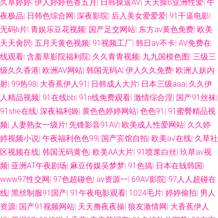
久草婷婷
|
伊人婷婷色香五月
|
日韩操逼AV
|
天天操B亚洲性爱
|
午
夜极品
|
日韩色综合网
|
深夜影院
|
后入美女爱爱爱
|
91干逼电影
|
无码h片
|
青娱乐豆花视频
|
国产足交网站
|
东方av黄色免费
|
欧美
天天肏屄
|
五月天黄色视频
|
91视频工厂
|
韩日av不卡
|
AV免费在
线观看
|
含羞草影院福利院
|
久久青青视频
|
九九国模色图
|
三级三
级久久香港
|
欧洲AV网站
|
韩国无码A
|
伊人久久免费
|
欧洲人妖内
射
|
99热98
|
大香蕉伊人91
|
日韩成人大片
|
日本三级aaa
|
久久伊
人精品视频
|
91在线bb
|
91n线免费观看
|
激情综合淫
|
国产91丝袜
|
91she在线
|
深夜福利姬
|
黄色色婷婷网站
|
色色91
|
91蜜臀精品视
频
|
人妻熟女一级片
|
先锋影音91AV
|
欧美成人性爱网站
|
久久婷
婷视频小说
|
午夜福利色色99
|
国产宾馆自拍
|
欧美a√在线
|
久草社
区视频在线
|
韩国无码黄色
|
欧美AA大片
|
91喷浆白丝
|
玖草aⅴ视
频
|
亚洲AT午夜剧场
|
麻豆传媒吴梦梦
|
91色搞
|
日本在钱韩国
|
www97性交网
|
97色超碰色
|
av资源一
|
69AV影院
|
97人人超碰在
线
|
黑丝制服91国产
|
91午夜电影观看
|
1024毛片
|
婷婷偷拍
|
男人
资源
|
国产91视频网站
|
天天撸夜夜操
|
狼友激情网
|
大香蕉伊人