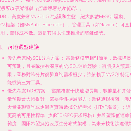
ySQL分片：
幾乎100%兼容MySQL協議和語法，現有基于MySQL
應用可以平滑遷移（但需適應分片規則）。
iDB：
高度兼容MySQL 5.7協議和生態，絕大多數MySQL驅動、
RM框架（如MyBatis, Hibernate）、管理工具（如Navicat）可
使用，遷移成本低。這是其得以快速推廣的關鍵優勢。
四、 落地選型建議
優先考慮MySQL分片方案：
當業務模型相對簡單，數據增
可預測，且團隊擁有深厚的MySQL運維經驗；初期投入預算
限，業務對跨分片復雜查詢需求極少；強依賴于MySQL特定
能或第三方工具。
優先考慮TiDB方案：
當業務處于快速增長期，數據量和并發
量預期會大幅提升，需要彈性擴展能力；業務邏輯復雜，涉
大量關聯查詢或逐漸有實時數據分析需求（HTAP場景）；追
更高的可用性標準（如RTO/RPO要求嚴格）并希望降低運維
雜度；團隊希望擁抱云原生分布式架構，為未來技術演進做