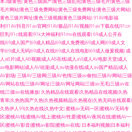
本3级黄色|
黄色三级国产|黄色三级乱伦|黄色三级毛片|黄色三级
毛片网站|黄色三级免费网站|黄色三级免费网址|黄色三级片网站|
蕉网址 美女网站色18禁 探花福利极品 天天干视频 久久婷婷国产综合 97午夜
黄色三级片网址|黄色三级视频|黄色三级网站|
91AV电影福
剧场 色宗合社区 丁香午夜影院 亚洲色图美腿丝袜 免费在线看黄官网 豆花吃
利|91AV抖音|91av官网|91AV极品|91AV视频|91av下载在线|91cn
巨乳|91c线观看|91k大神福利|91mv在线观看|
69成人公开在
瓜 午夜大片 豆花AV激情网 自尉视频软件 神马激情综合 www性性 韩国AV第
线|69成人国产|69成人精品|69成人免费视|69成人网|69成人文
学|69成人无码|69成人在线|69成人在线电影|69成人做爰视频|
成
一页 国产精品自第 午夜激情导航 黄色片网站大全 日本中文字幕成人 欧美ⅤA
人aB片|成人AB视频|成人AB在线|成人aV|成人AV电影天堂|成人
av电影网站|成人AV动漫|成人av动漫在线|成人av国产精品|成人
日韩欧美中文 超碰91最新 97一级影院 91九色海角社区 五月天色频道 精品
AV剧场|
三级AV三级网|三级AV色情|三级av偷拍|三级AV网站|三级
AV网站在线|三级AV网址|三级AV网址网站|三级av无毛|三级av在
国产九九九 91网站黄 黄色免费高清网站 婷婷五月天色色 女同肛交动漫 五月
线|三级av在线播放|
久热精品在线观看|久热精品在线视频|久热
天性生活 91九色123区 99热视屏 av盛宴国产 伊人性爱 97超碰在线精品 久
青草|久热热国产久热|久热视频精品|久热视在|久热无码在线观看|
久热伊人99|久热在线|久热中文|
蜜桃av无码一区|蜜桃AV无码专
草精品在线 福利1区 日韩av片网站 91海角视频 婷婷情色五月天 91舔丝足 A
区|蜜桃AV线|蜜桃AV线上|蜜桃AV性爱|蜜桃AV夜间在线|蜜桃AV一
区|蜜桃AV影音|蜜桃av影院|蜜桃av在线|
日本福利视频|日本福利
片影院 午夜福利av理论 丁香av第一页 一级蜜桃视频网址 丁香久久导航 人妻