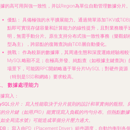
據的高可用與強一致性，并以Region為單位自動管理數據分片
優點：
具備極強的水平擴展能力。通過簡單添加TiKV或TiDB
點即可實現存儲容量和計算能力的線性提升，且對業務幾乎
明，無需手動分片。原生支持分布式強一致性事務（樂觀鎖
型為主），跨節點的復雜查詢由TiDB層自動優化。
挑戰：
作為較新的數據庫，其周邊生態和深度運維經驗相較
MySQL略顯不足；在極高并發、純點查（如根據主鍵查詢）
場景下，可能因RPC開銷略遜于單分片MySQL；對硬件資源
（特別是SSD和網絡）要求較高。
二、 數據處理能力
數據寫入：
ySQL分片：
寫入性能取決于分片規則的設計和單實例的瓶頸。
好的分片鍵（如用戶ID）能實現寫入負載的均勻分布。但熱點數據
（如全局流水號）可能造成單個分片壓力過大。
iDB：
寫入由PD（Placement Driver）組件調度，自動均衡到各