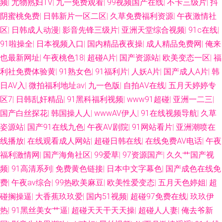
频
|
尤物熟妇TV
|
九一免费观看
|
99视频国产在线
|
不卡三级片
|
抖
阴蜜桃免费
|
日韩新片一区二区
|
久草免费福利资源
|
午夜激情社
区
|
日韩成人动漫
|
影音先锋三级片
|
亚洲天堂综合视频
|
91c在线
|
91啦操全
|
日本视频入口
|
国内精品夜夜操
|
成人精品免费网
|
俺来
也最新网址
|
午夜桃色18
|
超碰A片
|
国产资源站
|
欧美变态一区
|
福
利社免费体验黄
|
91熟女色
|
91福利片
|
人妖A片
|
国产成人A片
|
韩
日AV入
|
微拍福利地址av
|
九一色版
|
自拍AⅤ在线
|
五月天婷婷专
区7
|
日韩乱奸精品
|
91黑科福利视频
|
www91超碰
|
亚洲一二三
|
国产白丝探花
|
韩国操人人
|
wwwAV伊人
|
91在线视频导航
|
久草
姿源站
|
国产91在线九色
|
午夜AV剧院
|
91网站看片
|
亚洲潮喷在
线播放
|
在线观看成人网站
|
超碰日韩在线
|
在线免费AV电话
|
午夜
福利激情网
|
国产海角社区
|
99爱草
|
97资源国产
|
久久艹国产视
频
|
91高清系列
|
免费黄色链接
|
日本中文字幕色
|
国产成色在线免
费
|
午夜av综合
|
99热欧美麻豆
|
欧美性爱变态
|
五月天色婷姐
|
超
碰搁操逼
|
大香蕉玖玖爱
|
国内51视频
|
超碰97免费在线
|
玖玖伊
热
|
91黑丝美女艹逼
|
超碰天天干天天操
|
超碰人人妻
|
俺去爷新