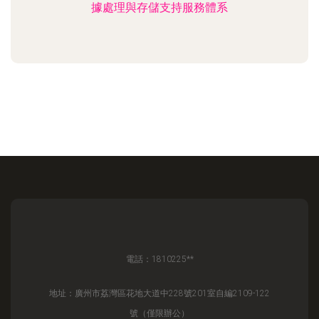
據處理與存儲支持服務體系
電話：1810225**
地址：廣州市荔灣區花地大道中228號201室自編2109-122
號（僅限辦公）