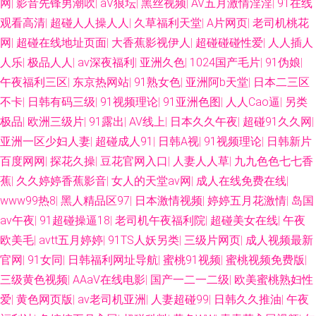
网
|
影音先锋男潮吹
|
aV狼坛
|
黑丝视频
|
AV五月激情淫淫
|
91在线
观看高清
|
超碰人人操人人
|
久草福利天堂
|
A片网页
|
老司机桃花
网
|
超碰在线地址页面
|
大香蕉影视伊人
|
超碰碰碰性爱
|
人人插人
人乐
|
极品人人
|
av深夜福利
|
亚洲久色
|
1024国产毛片
|
91伪娘
|
午夜福利三区
|
东京热网站
|
91熟女色
|
亚洲阿b天堂
|
日本二三区
不卡
|
日韩有码三级
|
91视频理论
|
91亚洲色图
|
人人Cao逼
|
另类
极品
|
欧洲三级片
|
91露出
|
AV线上
|
日本久久午夜
|
超碰91久久网
|
亚洲一区少妇人妻
|
超碰成人91
|
日韩A视
|
91视频理论
|
日韩新片
百度网网
|
探花久操
|
豆花官网入口
|
人妻人人草
|
九九色色七七香
蕉
|
久久婷婷香蕉影音
|
女人的天堂av网
|
成人在线免费在线
|
www99热8
|
黑人精品区97
|
日本激情视频
|
婷婷五月花激情
|
岛国
av午夜
|
91超碰操逼18
|
老司机午夜福利院
|
超碰美女在线
|
午夜
欧美毛
|
avtt五月婷婷
|
91TS人妖另类
|
三级片网页
|
成人视频最新
官网
|
91女同
|
日韩福利网址导航
|
蜜桃91视频
|
蜜桃视频免费版
|
三级黄色视频
|
AAaV在线电影
|
国产一二一二级
|
欧美蜜桃熟妇性
爱
|
黄色网页版
|
av老司机亚洲
|
人妻超碰99
|
日韩久久推油
|
午夜