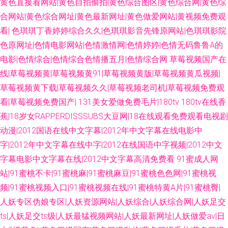
黄色直接看网站|黄色自拍偷拍|黄色综合图区|黄色综合网|黄色综
合网站|黄色综合网址|黄色最新网址|黄色做爱网站|黄视频免费观
线 www97亚洲 韩日屄视频 jk黑丝啪啪内射 91新视频网站 白丝喷水在线 亚
看|
色琪琪丁香婷婷综合久久|色琪琪影音先锋原网站|色琪琪影院
州色图狠狠干 国产性爱在线 国产性爱一区 欧美日韩交配网 狠狠撸天天干 国
色原网址|色情电影网站|色情激情网|色情婷婷|色情无码鲁鲁A的
电影|色情综合|色情综合色情播五月|色情综合网
草莓视频国产在
产视频在线91 美女福利影院 综合国产成人在线 福利剧场午夜 黄色红杏网站
线|草莓视频黄|草莓视频黄91|草莓视频黄版|草莓视频黄瓜视频|
草莓视频黄下载|草莓视频久久|草莓视频老司机|草莓视频免费观
俺去射官网 日本午夜福利影院 久久伊人热 97人人妻人人操 日本干逼操 AV大
看|草莓视频免费国产|
131美女爱做免费毛片|180tv 180tv在线香
蕉|18岁女RAPPERDISSSUBS大豆网|18在线观看免费观看电视剧
香蕉 日本不卡AC 91起碰在线观看 99插逼王 狼人伊人色 天天干天天操B 综
动漫|2012国语在线中文字幕|2012年中文字幕在线电影中
合色站ts 97超碰熟女精品 欧美妇岳淫伦视频 91足交 成人小视频APP 在线91
字|2012年中文字幕在线中字|2012在线国语中字视频|2012中文
字幕电影中文字幕在线|2012中文字幕高清免费看
91蜜成人网
传媒 亚洲性爱影院 91视色 91JK视频 涩偷拍网 狼友在线免费 黄色免费网站
站|91蜜桃不卡|91蜜桃麻|91蜜桃麻豆|91蜜桃色色网|91蜜桃视
频|91蜜桃视频入口|91蜜桃视频在线|91蜜桃特黄A片|91蜜桃臀|
亚洲香蕉成人av 欧美精品激情视頻 日韩av免费网址 日韩黄色影院 国产精品
人妖专区伪娘专区|人妖资源网站|人妖综合|人妖综合网|人妖足交
ts|人妖足交ts级|人妖最猛视频网站|人妖最新网址|人妖做爱av|日
久久97 91桃色入口 91资源站 国产福利2025 超碰91色色 免费操逼下载 大香