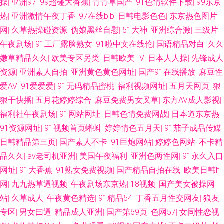
操
|
亚洲97
|
99超碰大香蕉
|
青青草国产
|
91色情软件下载
|
99东京
热
|
亚洲激情午夜丁香
|
97在线b'b
|
日韩电影色色
|
东京热色图片
网
|
久草热操碰资源
|
伪娘黑丝自慰
|
51大神
|
亚洲综合激
|
三级片
午夜剧场
|
91工厂露脸熟女
|
91啦中文在线伦
|
国语精品对白
|
久久
嫩草精品久久
|
欧美专区另类
|
日韩欧美TV
|
日本人人操
|
先锋成人
资源
|
亚洲素人自拍
|
亚洲黄色黄色网址
|
国产91在线播放
|
麻豆性
爱AV
|
91爱爱爱
|
91无码精品蜜桃
|
福利视频网址
|
五月天网页
|
狠
狠干快播
|
五月花婷婷综合
|
麻豆免费男女叉草
|
东方AV成人影视
|
福利社午夜剧场
|
91网站网址
|
日韩色情免费网战
|
日本道东京热
|
91资源网址
|
91视频首页蝌蚪
|
婷婷情色五月天
|
91茄子成品传媒
|
日韩精品第三页
|
国产素人不卡
|
91巨炮网站
|
婷婷色网站
|
不卡精
品久久
|
av老司机亚洲
|
美国午夜福利
|
亚洲色两性网
|
91永久入口
网址
|
91大香蕉
|
91熟女免费视频
|
国产精品自拍在线
|
欧美日韩h
网
|
九九热草逼视频
|
午夜剧场东京热
|
18视频
|
国产美女被操网
站
|
久草成人
|
午夜黄色精选
|
91精品54
|
丁香五月性交网友
|
狼友
专区
|
男女曰逼
|
精品成人亚洲
|
国产第69页
|
色网57
|
女同性恋视