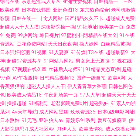
综合在线
|
东京热淫成人专区
|
亚洲性爱视频
|
日韩精品一二三区
|
欧美伦理
|
日本在钱韩国
|
亚洲色图13
|
东京热色综合
|
老司机激情
影院
|
日韩在线一二
|
肏人网站
|
国产精品久久不卡
|
超碰成人免费
|
超碰人人干人人摸
|
深夜影院操一操
|
91社地址
|
欧美第一页
|
免费
91免费
|
99热网站
|
韩日裸片
|
97蜜桃
|
抖阴精品在线大全
|
91在线
资源站
|
豆花免费网站
|
天天日夜夜爽
|
操人妖网
|
白丝精品被操
|
日本强奸伦理
|
91视额
|
91人妻爽
|
91传煤
|
TS在线
|
超碰最新91大
神
|
超碰97资源共享
|
91网站片网站
|
男女床上无遮挡
|
91视在线
视频
|
97视频在线久草
|
丝袜后入老师91
|
91精品变态直播
|
超碰
97色
|
AV午夜激情
|
日韩精品视频12
|
国产一级自拍
|
欧美A网
|
大
香蕉狠狠的
|
超碰人人操人人干
|
伊人青青草大香蕉
|
日韩色图色
色
|
欧美成人情品18
|
午夜剧场第一页
|
97人人草
|
超碰天天干天天
操
|
操操超碰
|
91福利导
|
老湿影院免费x片
|
超碰熟妇
|
91素人约啪
系列
|
AV天堂导航
|
成人网站黑丝
|
玖玖资源36
|
日本a级电影网址
|
日本熟妇
|
91无毛
|
亚洲狼人av
|
青娱乐91系列
|
爱豆传媒麻豆
|
伊
人影院伊思7
|
成人社区AV
|
91伊人叉
|
欧美激情8p
|
成人快播女神
|