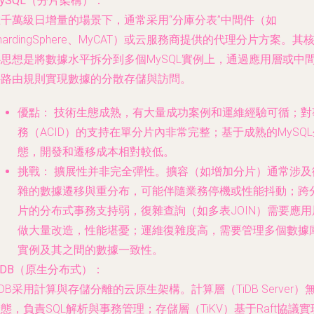
ySQL（分片架構）：
在千萬級日增量的場景下，通常采用“分庫分表”中間件（如
hardingSphere、MyCAT）或云服務商提供的代理分片方案。其
心思想是將數據水平拆分到多個MySQL實例上，通過應用層或中
件路由規則實現數據的分散存儲與訪問。
優點：
技術生態成熟，有大量成功案例和運維經驗可循；對
務（ACID）的支持在單分片內非常完整；基于成熟的MySQL
態，開發和遷移成本相對較低。
挑戰：
擴展性并非完全彈性。擴容（如增加分片）通常涉及
雜的數據遷移與重分布，可能伴隨業務停機或性能抖動；跨
片的分布式事務支持弱，復雜查詢（如多表JOIN）需要應用
做大量改造，性能堪憂；運維復雜度高，需要管理多個數據
實例及其之間的數據一致性。
iDB（原生分布式）：
iDB采用計算與存儲分離的云原生架構。計算層（TiDB Server）
態，負責SQL解析與事務管理；存儲層（TiKV）基于Raft協議實