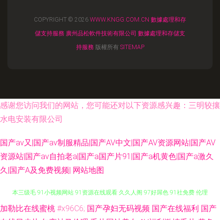
COPYRIGHT © 2026
WWW.KNGG.COM.CN
數據處理和存
儲支持服務
廣州品松軟件技術有限公司
數據處理和存儲支
持服務
版權所有
SITEMAP
感谢您访问我们的网站，您可能还对以下资源感兴趣：三明较攘
水电安装有限公司
国产av又|国产av制服精品|国产AV中文|国产AV资源网站|国产AV
资源站|国产av自拍老a|国产a国产片91|国产a机黄色|国产a激久
久|国产A及免费视频|
网站地图
加勒比在线蜜桃
#x96C6;
国产孕妇无码视频
国产在线福利
国产
99热在线66 国产三级在线 国产精品精品 伊人成人免费视频 狠狠操天天操 日