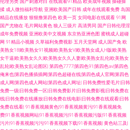
伦理另类
国产刺激对白
在线观看91精品
欧美成年视频
操碰操
字幕 日本3级片网站 美女视频网站 性爱日韩 97精频 91牛逼 www艹 久久老
揉
成人微拍福利导航
亚洲欧美国产日韩
成年在线观看免费
岛国
精品在线播放
狠狠撸第四色
欧美一页
女同电影在线观看
91网
熟妇 深夜影院 日本理论影院免费 福利社色导航 美女黄色涩网站 亚洲人成看
国产尤物在
毛片网站黄色
狼人三级片
高清男同
国产日韩伦理淫
成年免费视频
亚洲欧美中文视频
东京热亚洲色图
蜜桃成人超碰
片网址 wwwcom色色 国产3P福利 欧美性一区 午夜桃色 91TS人妖另类 色香
网
91精品小视频
久草福利免费视影
五月天堂网
成人国产免
欧
美熟女18|欧美熟女91视频|欧美熟女V|欧美熟女成人H版|欧美熟
焦尹人网 91官方网页 欧美成人抽插 日韩一级免费观看 91蝌蚪 免费在线观看
女干逼|欧美熟女久久|欧美熟女久久人妻|欧美熟女乱伦|欧美熟女
乱轮|欧美熟女乱论图区|
第四色7777|第四色91|第四色av|第四色
AV 狼人伊人 日本肏屄毛片 国自拍一区懂色 人人色人人乐人人 豆花传媒网官
俺来也|第四色播插插网|第四色超碰在线|第四色成人官网|第四色
网 在线久草网 午夜剧场性爱一 AV综合伦理 狼友青草园 亚洲人与兽 欧美老
成人网|第四色成人网站|第四色成人网址|
日韩免费性爱毛片|日韩
免费一级|日韩免费一区|日韩免费影片|日韩免费影视|日韩免费在
妇性交 韩国AV看片网站 在线天堂资源 伊人干网 四虎影院国产精品 www91
线|日韩免费在线播放|日韩免费在线电影|日韩免费在线观看|日韩
免费在线看|
91香蕉视频黄色|91香蕉视频黄污|91香蕉视频免
曰本 久久伊人视频 日本尤物电影二级 91资源超碰总站 久久婷婷五月天 ts性
费|91香蕉视频网站|91香蕉视频污|91香蕉视频污版|91香蕉视频
污片|91香蕉视频污污|91香蕉视频下载|91香蕉视频|
黄色站三及|
爱网 91视屏18 超碰青青98 91视频网站链接 日本在线wwww 91大神探花在