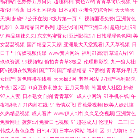
福利站
|
色婷婷五月肏屄
|
超碰科料
|
黄色WW
|
青青草肏屄视频
|
午
夜伦理香蕉
|
日本五区视频
|
日本a黄
|
亚洲性交综合网
|
天天鲁天
天操
|
超碰97公开在线
|
3级片第一页
|
91视频国语免费
|
亚洲黄色
电影1
|
久草精品国产系列
|
超碰少妇
|
国产亚洲日本
|
超碰地址99
|
91精品丝袜久久
|
东京热蜜臀女
|
亚洲影院97
|
日韩淫淫色色网
|
美
女瑟瑟视频
|
国产精品天天躁
|
亚洲最大天堂观看
|
天天草视频
|
日
日干艹
|
传媒视频传媒
|
www簧片网站
|
福利91高清
|
草逼A片
|
91
玖玖资源
|
99视频热
|
偷拍青青草3极品
|
伦理剧影院
|
九一狼人社
|
阿v视频在线观看
|
国产TS
|
国产精品精品
|
97密桃
|
青青草好吊
|
男
女国产
|
黄色链接在线看
|
天天操B网
|
老湿网站
|
97国产福利影院
|
午夜1区2区
|
91麻豆萝莉熟女
|
五月天导航
|
韩国成人社区
|
超碰
97人人妻
|
日本熟女自拍
|
青青草91
|
成人小网站
|
91手机在线
|
午
夜福利67
|
91内射在线
|
91激情双飞
|
香蕉爱视频
|
欧美人妖乱搞
|
久热精品视频
|
成人看片
|
www伊人a片
|
久久足交视频
|
亚洲黄色
免费网址
|
菠萝αⅴ
|
免费日七视频
|
91超碰成人
|
伦理片一二三
|
日
韩成人黄色免费
|
日韩47页
|
日本AV网站
|
福利1区
|
91尤物18
|
97