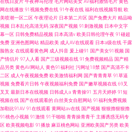
在线日皮片
午夜神马伦理
毛片网站美女
AV福利激情毛片
黄色
本三级毛 91小视频网站 91资源在线观看 久久人阁 97好屌色 91社免费 伦理
网在线播放
91视频免费在线
91午夜在线
福利在线视频导航
欧
美喷潮一区二区
午夜理论片
日本第二片区
国产免费大片
精品呦
aV电影院 国产av性爱网 大香蕉AV网 九九黄色片性爱 欧州包情成人一区
视频
日本乱伦高清无码
深夜国产视频
91刺激视频
日本中文字
幕一区
日韩免费精品视频
日本高清v
欧美日韩伦理午夜
91碰超
www视频五区 五月婷婷社区 老司机深夜影院 超碰人人上人人摸 国产h片在
免费
亚洲色图网站
精品欧美
成人AV在线观看
日本a级在线
干露
脸熟女
在线观看黄色网
成人抖音
爰上碰91
国产美女91视频
国
线下载 欧美黄色网 超碰神马精品 人人肏艹 99色99 玖玖大香蕉老司机 欧美
产情侣片
97人人看
国产三级视频在线
91免费视频精品
国产精
品另类
黄色AV网站人
黄色91福利社
污网址18禁
国产高清不卡
美色日韩 国产色片影音先锋 欧美精品系列 影音先锋红杏AV 激情内射欧美 天
二区
成人午夜视频免费
欧美激情福利网
国产青青青草
91草逼
堂网wwwaa 91在线观看视频 91网站免费观看 亚洲情趣自拍 超碰注妇 91网
视频
免费看片日韩
午夜视频福利免费
国产嫩草视频在线
69叉
叉叉
最新日本在线视频
日韩成人a
青青操91
五月天婷婷
91短
址大全 97麻豆传媒国产 国产成人精品一 老司机午夜视频 青青久久99 91日
视频在线
国产在线观看的
白丝美女自慰网站
91福利免费视频
加勒比91AV
91在线观看
黄网站av在线
国产视频
狠狠擼狠狠擼
在线 大香蕉在九 不卡十六區 人妻人人操 日本一本视频 国产91色 国产精品
91桃色小视频
91激情
91干啪啪
青青操青青干
主播诱惑无码专
区
欧美视频电影
91播放
麻豆桃色网站
亚洲欧美国产另类
欧美
123 无码va 天天天肏 一本道成人在线 影音先锋激情都市 91av福利 黄色中文