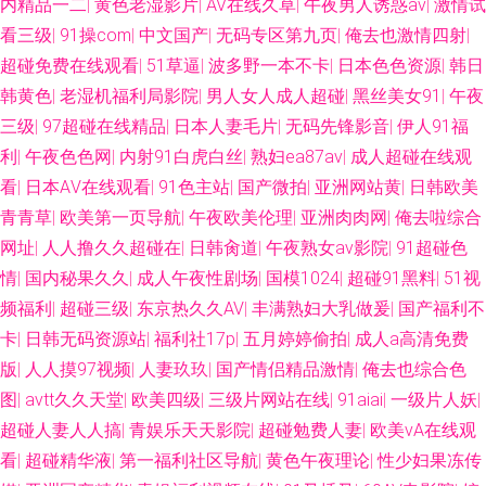
内精品一二
|
黄色老湿影片
|
AV在线久草
|
午夜男人诱惑av
|
激情试
看三级
|
91操com
|
中文国产
|
无码专区第九页
|
俺去也激情四射
|
超碰免费在线观看
|
51草逼
|
波多野一本不卡
|
日本色色资源
|
韩日
韩黄色
|
老湿机福利局影院
|
男人女人成人超碰
|
黑丝美女91
|
午夜
三级
|
97超碰在线精品
|
日本人妻毛片
|
无码先锋影音
|
伊人91福
利
|
午夜色色网
|
内射91白虎白丝
|
熟妇ea87av
|
成人超碰在线观
看
|
日本AⅤ在线观看
|
91色主站
|
国产微拍
|
亚洲网站黄
|
日韩欧美
青青草
|
欧美第一页导航
|
午夜欧美伦理
|
亚洲肉肉网
|
俺去啦综合
网址
|
人人撸久久超碰在
|
日韩肏道
|
午夜熟女av影院
|
91超碰色
情
|
国内秘果久久
|
成人午夜性剧场
|
国模1024
|
超碰91黑料
|
51视
频福利
|
超碰三级
|
东京热久久AV
|
丰满熟妇大乳做爰
|
国产福利不
卡
|
日韩无码资源站
|
福利社17p
|
五月婷婷偷拍
|
成人a高清免费
版
|
人人摸97视频
|
人妻玖玖
|
国产情侣精品激情
|
俺去也综合色
图
|
avtt久久天堂
|
欧美四级
|
三级片网站在线
|
91aiai
|
一级片人妖
|
超碰人妻人人搞
|
青娱乐天天影院
|
超碰勉费人妻
|
欧美ⅴA在线观
看
|
超碰精华液
|
第一福利社区导航
|
黄色午夜理论
|
性少妇果冻传