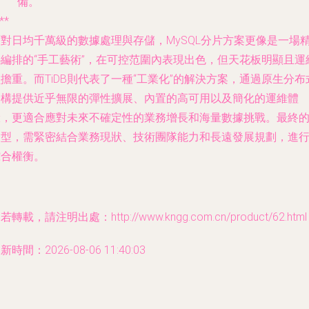
備。
**
面對日均千萬級的數據處理與存儲，MySQL分片方案更像是一場
心編排的“手工藝術”，在可控范圍內表現出色，但天花板明顯且運
擔重。而TiDB則代表了一種“工業化”的解決方案，通過原生分布
架構提供近乎無限的彈性擴展、內置的高可用以及簡化的運維體
驗，更適合應對未來不確定性的業務增長和海量數據挑戰。最終
選型，需緊密結合業務現狀、技術團隊能力和長遠發展規劃，進
綜合權衡。
若轉載，請注明出處：http://www.kngg.com.cn/product/62.html
新時間：2026-08-06 11:40:03