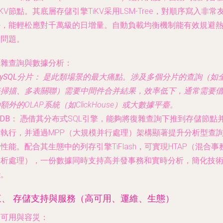
iKV節點。其底層存儲引擎TiKV采用LSM-Tree，對順序寫入非常
好，能輕松應對千萬級的日增量。自動負載均衡機制能有效規避
點問題。
復雜查詢與數據分析：
ySQL分片：
是此類場景的最大痛點。涉及多個分片的查詢（如
表掃描、多表關聯）需要中間件合并結果，效率低下，通常需要
額外的OLAP系統（如ClickHouse）或大數據平臺。
iDB：
憑借其分布式SQL引擎，能夠將復雜查詢下推到存儲節點
行執行，并通過MPP（大規模并行處理）架構顯著提升分析型查
性能。配合其生態中的列存引擎TiFlash，可實現HTAP（混合事
分析處理），一份數據同時支持高并發事務和實時分析，簡化技
棧。
三、 存儲支持與服務（高可用、運維、生態）
高可用與容災：