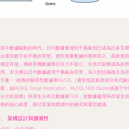
在當今數據驅動的時代，日均數據量達到千萬級別已成為許多互
網企業與數字化平臺的常態。面對海量數據的實時寫入、高效查
與穩定存儲，傳統單機數據庫往往力不從心，分布式架構成為必
選擇。本文將以日均數據處理千萬級為背景，深入對比兩種主流
方案——經典的關系型數據庫MySQL（通常指其集群或分布式解
案，如MySQL Group Replication、MySQL NDB Cluster或基于
分片的架構）與原生分布式數據庫TiDB，從數據處理與存儲支
服務的核心維度，探討其落地實踐中的優劣與選型建議。
一、 架構設計與擴展性