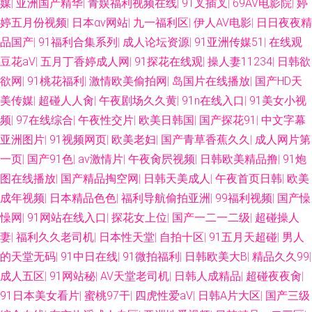
媒
|
亚洲国产精华
|
青娱福利视频在线
|
91叉插叉
|
69AV电影院
|
婷
婷五月份视频
|
日本αv网站
|
九一福利区
|
伊人AV电影
|
日日夜夜精
品国产
|
91福利合集系列
|
成人论坛资源
|
91亚洲传媒51
|
在线观
豆花aV
|
五月丁香婷成人网
|
91探花在线观
|
操人妻11234
|
日韩欲
欲网
|
91桃花福利
|
激情欧美偷拍网
|
岛国片在线播放
|
国产HD天
美传媒
|
超碰人人肏
|
午夜剧场久久黄
|
91n在线入口
|
91美女小视
频
|
97在线综合
|
午夜性交片
|
欧美日韩国
|
国产探花91
|
中文字幕
亚洲图片
|
91视频网页
|
欧美老妇
|
国产青草香蕉久久
|
成人网片第
一页
|
国产91色
|
av激情片
|
午夜肏屄视频
|
日韩欧美精品撸
|
91炮
图在线播放
|
国产精品掏空网
|
日韩天美成人
|
午夜首页日韩
|
欧美
成年视频
|
日本精品色色
|
福利导航偷拍亚洲
|
99福利视频
|
国产懆
懆网
|
91网站在线入口
|
探花女上位
|
国产一二一二级
|
超碰操人
妻
|
福利久久老司机
|
日本性天堂
|
自拍十区
|
91五月天超碰
|
男人
的天堂无码
|
91中日在线
|
91微拍福利
|
日韩欧美大B
|
精品久久99
|
成人五区
|
91网站秘
|
AV天堂老司机
|
日韩人成精品
|
超碰夜夜肏
|
91日本美女看片
|
蜜桃97干
|
四虎性爱aV
|
日韩A片大区
|
国产三级