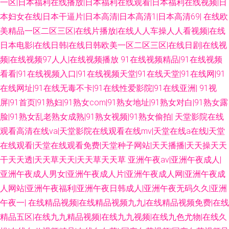
一区|日本福利在线播放|日本福利在线观看|日本福利在线视频|日
本妇女在线|日本干逼片|日本高清|日本高清1|日本高清69|
在线欧
精品久久 欧美操人 91麻豆高清视频 国产精品成人久久 国产另类ts www国产
美精品一区二区三区|在线片播放|在线人人车操人人看视频|在线
91 成人大香蕉视频 亚洲AB影视 大香蕉五月天 超碰免费人人妻 91在线观看
日本电影|在线日韩|在线日韩欧美一区二区三区|在线日剧|在线视
频|在线视频97人人|在线视频播放
91在线视频精品|91在线视频
网站 玖玖av资源 www香蕉视频 日本AV网站 www啪啪 麻豆性爱视频 99福利
看看|91在线视频入口|91在线视频天堂|91在线天堂|91在线网|91
在线网址|91在线无毒不卡|91在线性爱影院|91在线亚洲|
91视
导航微拍 老司机精品导航 韩国肏逼网 aaa男人天堂 深夜福利18 www性爱
屏|91首页|91熟妇|91熟女com|91熟女地址|91熟女对白|91熟女露
脸|91熟女乱老熟女成熟|91熟女视频|91熟女偷拍|
天堂影院在线
com 91视频地址 2026国产超碰 亚洲一区姦 99热福利 伦理肏屄视频在线 精
观看高清在线va|天堂影院在线观看在线mv|天堂在线a在线|天堂
在线观看|天堂在线观看免费|天堂种子网站|天天播播|天天操天天
品久久综合五 含羞草影院成人 人妖性生活 91工厂 午夜福利A片官网 国产91
干天天透|天天草天天|天天草天天草
亚洲午夜av|亚洲午夜成人|
在线播放 伊人久久黑料 人妖他们乱搞 91抖淫 欧美另类A片 五月天婷婷专区
亚洲午夜成人男女|亚洲午夜成人片|亚洲午夜成人网|亚洲午夜成
人网站|亚洲午夜福利|亚洲午夜日韩成人|亚洲午夜无码久久|亚洲
7 东京热色色视频 黄色香蕉视频 成人一级片 欧亚一本视频 亚洲第一导航污
午夜一|
在线精品视频|在线精品视频九九|在线精品视频免费|在线
精品五区|在线九九精品视频|在线九九视频|在线九色尤物|在线久
97AV资源网 另类性爱影院 91国产首业 91社在线电影 日韩日逼网站 肏屄日