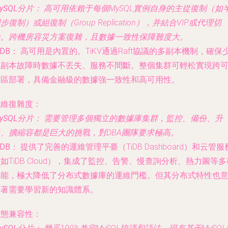
ySQL分片：
高可用依賴于每個MySQL實例自身的主從復制（如
步復制）或組復制（Group Replication），并結合VIP或代理切
換。跨機房容災方案復雜，且數據一致性保障難度大。
iDB：
高可用是內置的。TiKV通過Raft協議的多副本機制，確保
數副本故障時數據不丟失、服務不間斷。整個集群可輕松實現跨
用區部署，具備金融級的數據強一致性和高可用性。
運維復雜度：
ySQL分片：
需要管理多個獨立的數據庫集群，監控、備份、升
級、擴縮容都是巨大的挑戰，對DBA團隊要求極高。
iDB：
提供了完善的運維管理平臺（TiDB Dashboard）和云管服
如TiDB Cloud），集成了監控、告警、慢查詢分析、熱力圖等多
功能，極大降低了分布式數據庫的運維門檻。但其分布式特性也
味著需要學習新的知識體系。
生態兼容性：